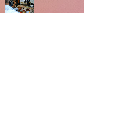
CulturaIthaca@gmail.com
Find out more at the Latino Civic Association office in
the Ithaca History Center, 110 N Tioga Street