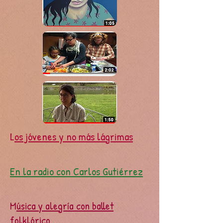
L
os jóvenes y no más lágrimas
En la radio con Carlos Gutiérrez
M
úsica y alegría con ballet
folklórico