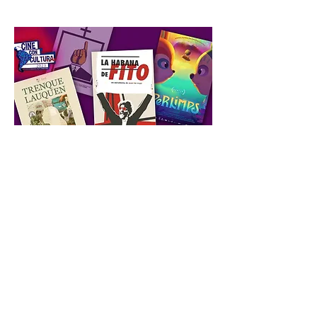
CINE CON CULTURA
Las proyecciones del festival tendrán
lugar del 7 de septiembre de 2023 al 20
de octubre de 2023. Este año se
proyectarán un total de 11 películas con
una amplia selección de largometrajes y
documentales. Varias películas serán
gratuitas y abiertas al público. Algunas
pueden tener una pequeña tarifa en
Cinemapolis y Cornell Cinema.
__
Festival screenings will take place from
September 7th, 2023 through October 20th,
2023. There will be a total of 11 films shown
this year with a wide ranging selection of
feature-length films and documentaries.
Several films will be free and open to the