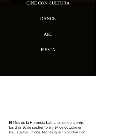
CINE CON CULTURA
DANCE
ART
FIESTA
LATINO HERITAGE
MONTH
2023
El Mes de la Herencia Latina se celebra entre
los días 15 de septiembre y 15 de octubre en
los Estados Unidos, fechas que coinciden con