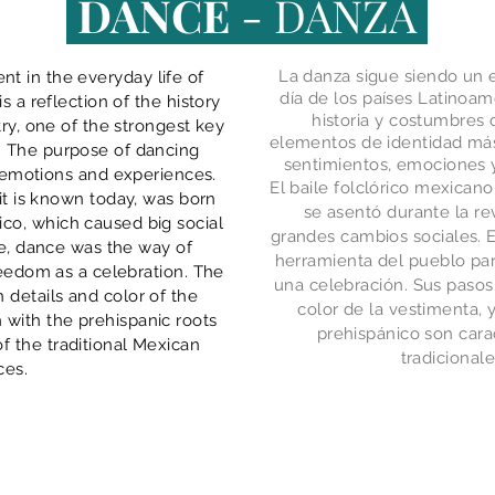
DANCE
- DANZA
La danza sigue siendo un e
nt in the everyday life of
día de los países Latinoame
is a reflection of the history
historia y costumbres 
try, one of the strongest key
elementos de identidad más 
y. The purpose of dancing
sentimientos, emociones y 
, emotions and experiences.
El baile folclórico mexican
it is known today, was born
se asentó durante la re
ico, which caused big social
grandes cambios sociales. E
me, dance was the way of
herramienta del pueblo par
reedom as a celebration. The
una celebración. Sus pasos 
h details and color of the
color de la vestimenta, 
 with the prehispanic roots
prehispánico son carac
of the traditional Mexican
tradicional
ces.