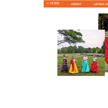
↵ HOME
HOME
ABOUT
LATINO H