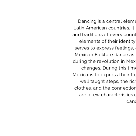
Dancing is a central eleme
Latin American countries. It 
and traditions of every coun
elements of their identit
serves to express feelings
Mexican Folklore dance as 
during the revolution in Mex
changes. During this ti
Mexicans to express their f
well taught steps, the ric
clothes, and the connection
are a few characteristics 
dan